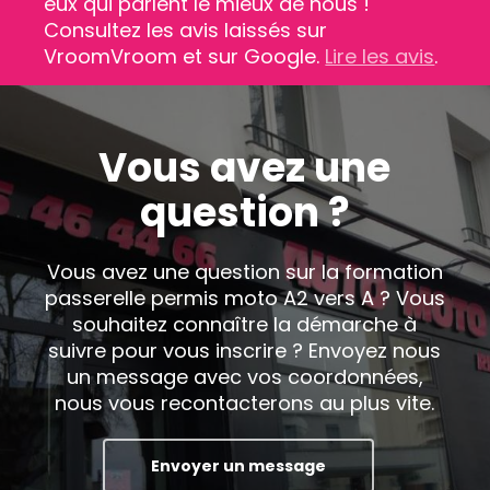
eux qui parlent le mieux de nous !
Consultez les avis laissés sur
VroomVroom et sur Google.
Lire les avis
.
Vous avez une
question ?
Vous avez une question sur la formation
passerelle permis moto A2 vers A ? Vous
souhaitez connaître la démarche à
suivre pour vous inscrire ? Envoyez nous
un message avec vos coordonnées,
nous vous recontacterons au plus vite.
Envoyer un message